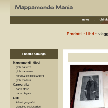
Mappamondo Mania
news
::
chi s
Prodotti
::
Libri
::
viagg
Il nostro catalogo
Mappamondi - Globi
globi da terra
globi da tavolo
riproduzioni globi antichi
globi moderni
Cartografia
carte stese
carte piegate
Libri
Atlanti geografici
viaggi ed esplorazioni