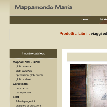
Mappamondo Mania
news
::
chi s
Prodotti
::
Libri
::
viaggi ed
Il nostro catalogo
Mappamondi - Globi
globi da terra
globi da tavolo
riproduzioni globi antichi
globi moderni
Cartografia
carte stese
carte piegate
Libri
Atlanti geografici
viaggi ed esplorazioni