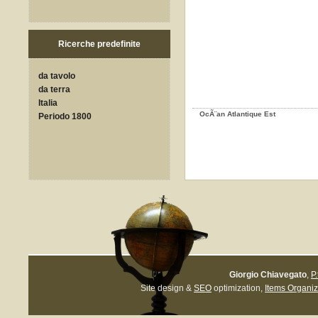
Ricerche predefinite
da tavolo
da terra
Italia
OcÃ¨an Atlantique Est
Periodo 1800
Giorgio Chiavegato
,
P
Site design &
SEO
optimization,
Items Organiz