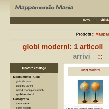
Mappamondo Mania
news
::
chi s
Prodotti
::
Mappamo
globi moderni: 1 articol
arrivi
:: v
Il nostro catalogo
Globi moderni
Mappamondi - Globi
globi da terra
globi da tavolo
riproduzioni globi antichi
globi moderni
Cartografia
carte stese
carte piegate
Globi con cartografia attuale