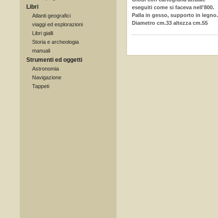
Libri
eseguiti come si faceva nell'800.
Palla in gesso, supporto in legno.
Atlanti geografici
Diametro cm.33 altezza cm.55
viaggi ed esplorazioni
Libri gialli
Storia e archeologia
manuali
Strumenti ed oggetti
Astronomia
Navigazione
Tappeti