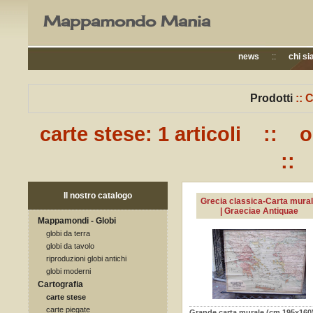
Mappamondo Mania
news
::
chi s
Prodotti
::
C
carte stese: 1 articoli :: 
:: v
Il nostro catalogo
Grecia classica-Carta mura
| Graeciae Antiquae
Mappamondi - Globi
globi da terra
globi da tavolo
riproduzioni globi antichi
globi moderni
Cartografia
carte stese
carte piegate
Grande carta murale (cm.195x160