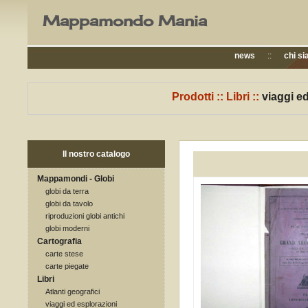
Mappamondo Mania
news
::
chi s
Prodotti
::
Libri
::
viaggi e
Il nostro catalogo
Mappamondi - Globi
globi da terra
globi da tavolo
riproduzioni globi antichi
globi moderni
Cartografia
carte stese
carte piegate
Libri
Atlanti geografici
viaggi ed esplorazioni