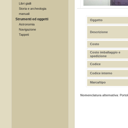
Libri gialli
Storia e archeologia
manuali
Strumenti ed oggetti
Oggetto
Astronomia
Navigazione
Descrizione
Tappeti
Costo
Costo imballaggio e
spedizione
Codice
Codice interno
Marca/tipo
Nomenclatura alternativa
:
Portol